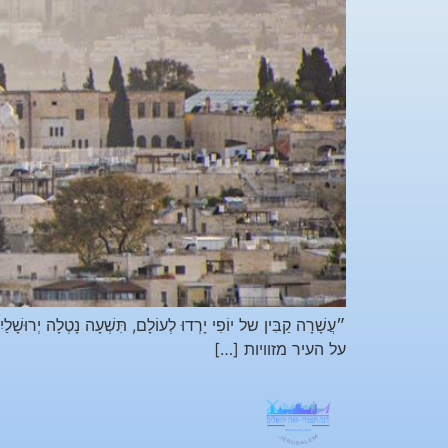
״עֲשָׁ‏רָ‏ה קַ‏בִּין של יוֹ‏פִי יָ‏רְדוּ‏ לְעוֹ‏לָ‏ם, תִּשְׁעָ‏ה נ
על העיר מזוויות […]