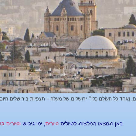
ָ‏טְלָ‏ה יְרוּ‏שָׁ‏לַ‏יִם, וְאֶ‏חָ‏ד כֹּ‏ל הָ‏עוֹ‏לָ‏ם כֻּלוֹ״ ירושלים של מעלה – תצפ
כאן תמצאו המלצות לטיולים
סיורים
, ימי גיבוש
וסיורים ב