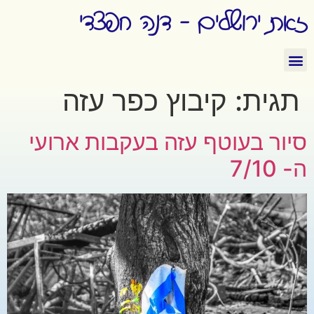
זאת ירושלים - דנה חפצדי
תגית:
קיבוץ כפר עזה
סיור בעוטף עזה בעקבות ארועי
ה- 7/10