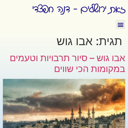
זאת ירושלים - דנה חפצדי
תגית:
אבו גוש
אבו גוש – סיור תרבויות וטעמים
במקומות הכי שווים