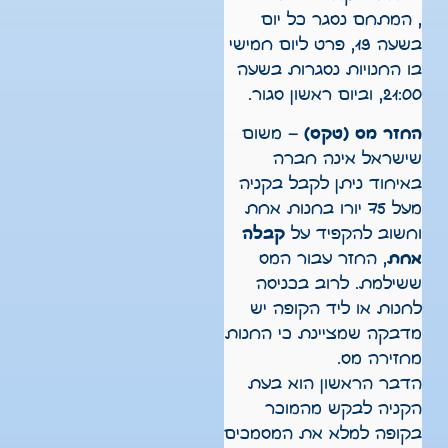
, המתחם נסגר כל יום
בשעה 19, פרט ליום חמישי
בו החנויות נסגרות בשעה
21:00, וביום ראשון סגור.
החזר מס (טקס)
– משום
שישראל אינה חברה
באיחוד ניתן לקבל בקניה
מעל 75 יורו בחנות אחת
וחשוב להקפיד על
קבלה
אחת
, החזר עבור המס
ששילמת. לרוב בכניסה
לחנות או ליד הקופה יש
מדבקה שמציינת כי החנות
מחזירה מס.
הדבר הראשון הוא בעת
הקניה לבקש מהמוכר
בקופה למלא את המסמכים