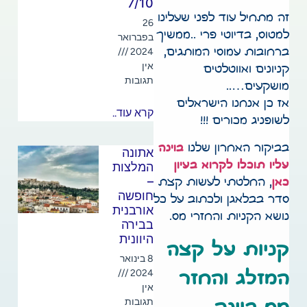
7/10
זה מתחיל עוד לפני שעלינו
26
למטוס, בדיוטי פרי ..ממשיך
בפברואר
ברחובות עמוסי המותגים,
2024
אין
קניונים ואווטלטים
תגובות
מושקעים…..
אז כן אנחנו הישראלים
קרא עוד..
לשופניג מכורים !!!
בביקור האחרון שלנו
בוינה
אתונה
עליו תוכלו לקרוא בעיון
המלצות
–
כאן
, החלטתי לעשות קצת
חופשה
סדר בבלאגן ולכתוב על כל
אורבנית
נושא הקניות והחזרי מס.
בבירה
היוונית
קניות על קצה
8 בינואר
2024
המזלג והחזר
אין
תגובות