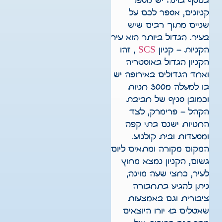
בנוסף בוינה יש מספר
קניונים, אספר לכם על
שניים מתוך רבים שיש
בעיר. הגדול ביותר הוא עיר
הקניות – קניון
SCS
, זהו
הקניון הגדול באוסטריה
ואחד הגדולים באירופה יש
בו למעלה מ300 חניות
וכמובן סניף של חביבת
הקהל – פרימרק, לצד
החנויות ישנם בתי קפה
ומסעדות ובית קולנוע.
המקום מקורה ומתאים ליום
גשום, הקניון נמצא מחוץ
לעיר, כחצי שעה מוינה,
ניתן להגיע בתחבורה
ציבורית וגם באמצעות
שאטלים ב1 יורו היוצאים