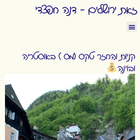
זאת ירושלים - דנה חפצדי
קניות והחזר טקס (מס ) באוסטריה
ובוינה