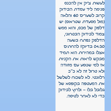
לעשות צ'יק אין להכנס
פנימה ליד עמדת הבידוק
קרוב לשערים 60 והלאה
(מול מסעדת שטראוס) יש
דלפק של מכס, והוא ממש
צמוד לבידוק הבטחוני,
הדלפק נפתח בשעה
04:30 בדיוק!! להחתים
אצלו במהירות הוא תמיד
מבקש לראות את הקניות
אז למי שנוסע עם מזוודה
ולא טרול זה לא כ”כ
רלוונטי. לא לשכוח לשלשל
את המעטפה בקופסא של
גלובל בלו – ולרוץ לבידוק
כדי לא לאחר לטיסה.