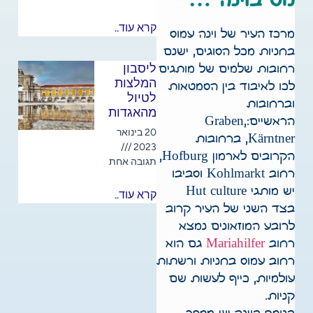
מס בוינה …
קרא עוד..
מרכז העיר של וינה עמוס
בחניות מכל הסוגים, ישנם
ליסבון
רחובות שלמים של מותגים
המלצות
לכו לאיבוד בין הסמטאות
לטיול
וברחובות
מהאגדות
הראשיים:Graben,
20 בינואר
Kärntner, ברחובות
2023
הקרובים לארמון Hofburg,
תגובה אחת
רחוב Kohlmarkt וסביבו
יש מותגי Hut culture
קרא עוד..
בצד השני של העיר קרוב
לרובע המוזאונים נמצא
רחוב
Mariahilfer
גם הוא
רחוב עמוס בחניות ורשתות
עולמיות, כייף לעשות שם
קניות.