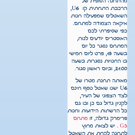
מהתחנה הסופית של
הרכבת התחתית קו U6,
השאטלים שמפעילה חנות
איקאה הצמודה למתחם.
כפי שסיפרתי לכם
האוסטרים יודעים לנוח,
המתחם נסגר כל יום
בשעה 19, פרט ליום חמישי
בו החנויות נסגרות בשעה
21:00, וביום ראשון סגור.
מאותה תחנת מטרו של
U6 ישנו שאטל נוסף חינם
לצד הצפוני של העיר,
לקניון גדול גם כן ובו גם
כל הרשתות הידועות וחנות
פרימרק גדולה, זו
מתחם
G3
. יש לצאת מחוץ
לתחנה לקחת את השאטל