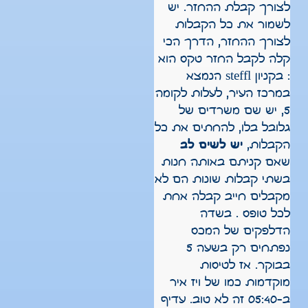
לצורך קבלת ההחזר. יש
לשמור את כל הקבלות
לצורך ההחזר, הדרך הכי
קלה לקבל החזר טקס הוא
: בקניון steffl הנמצא
במרכז העיר, לעלות לקומה
5, יש שם משרדים של
גלובל בלו, להחתים את כל
הקבלות,
יש לשים לב
שאם קניתם באותה חנות
בשתי קבלות שונות הם לא
מקבלים חייב קבלה אחת
לכל טופס . בשדה
הדלפקים של המכס
נפתחים רק בשעה 5
בבוקר. אז לטיסות
מוקדמות כמו של ויז איר
ב-05:40 זה לא טוב. עדיף