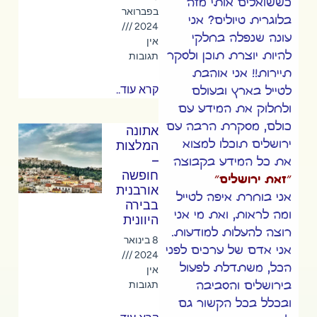
כששואלים אותי מזה
בפברואר
בלוגרית טיולים? אני
2024
עונה שנפלה בחלקי
אין
להיות יוצרת תוכן ולסקר
תגובות
תיירות!! אני אוהבת
קרא עוד..
לטייל בארץ ובעולם
ולחלוק את המידע עם
כולם, מסקרת הרבה עם
אתונה
ירושלים תוכלו למצוא
המלצות
–
את כל המידע
בקבוצה
חופשה
״זאת ירושלים״
אורבנית
אני בוחרת איפה לטייל
בבירה
ומה לראות, ואת מי אני
היוונית
רוצה להעלות למודעות.
8 בינואר
אני אדם של ערכים לפני
2024
הכל, משתדלת לפעול
אין
בירושלים והסביבה
תגובות
ובכלל בכל הקשור גם