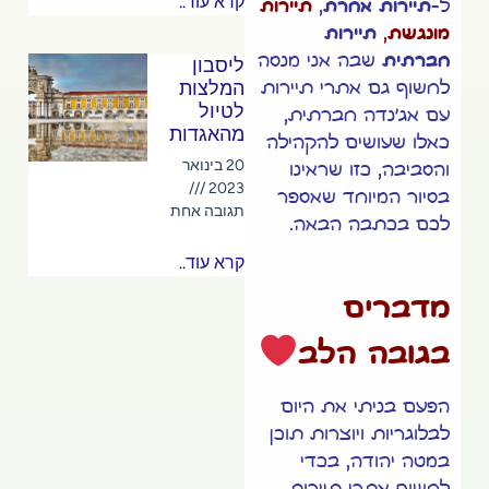
קרא עוד..
ל-
תיירות אחרת
,
תיירות
מונגשת
,
תיירות
חברתית
שבה אני מנסה
ליסבון
המלצות
לחשוף גם אתרי תיירות
לטיול
עם אג'נדה חברתית,
מהאגדות
כאלו שעושים להקהילה
20 בינואר
והסביבה, כזו שראינו
2023
בסיור המיוחד שאספר
תגובה אחת
לכם בכתבה הבאה.
קרא עוד..
מדברים
בגובה הלב
הפעם בניתי את היום
לבלוגריות ויוצרות תוכן
במטה יהודה, בכדי