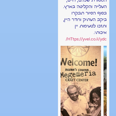
המסורת שלהם, חיים,
העלייה והקליטה בארץ.
בסוף הסיור תבקרו
ביקב העתיק וחדר היין,
ותזכו לטעימות יין
איכותי.
HTtps://yvel.co.il/ydc/