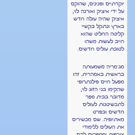
יוקרתיים ופנינים, שהוקם
על ידי איציק ואורנה לוי,
איציק שהיה עולה חדש
בארץ ונתקל בקשיי
קליטה החליט שהוא
חייב לעשות משהו
לטובת עולים חדשים.
מג׳מריה משמעותה
בראשית באמהרית. זהו
מפעל חיים פילנתרופי
שהקימו בני הזוג לוי,
מדובר בבית ספר
לתכשיטנות לעולים
חדשים ובפרט
מאתיופיה. שם מכשירים
את העולים ללימודי
צורפות ומספקים להם