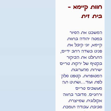
חוות קיימא -
בית זית
המשכנו את הסיור
במטה יהודה בחוות
קיימא, יוני קיבל את
פנינו בשדה רחב ידיים,
התחלנו את הביקור
בקטיף של ירקות טריים
ישירות מהערוגות
המטופחות. קטפנו סלק
לפת ועוד…ושתינו תה
מעשבים טריים
ורחניים.
מדובר בחווה
אקולוגית שמייצרת
סביבת עבודה תומכת