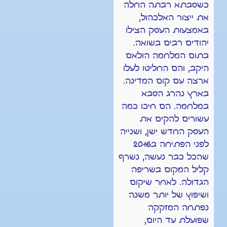
כשסבתא רבתה החלה
את ייצור האלכהול,
באמצעות העסק הצילו
יהודים רבים בשואה.
בתום המלחמה הולאם
היקב, והם החליטו לעלו
ארצה עם קום המדינה.
בארץ נהרג הסבא
במלחמה. הם חיכו כמה
עשורים להקים את
העסק החדש ישן, ושנייה
לפני הפתיחה ב2016
שהכל כבר נעשה, נשרף
קליל המקום בשריפה
הגדולה. לאחר שיקום
ושיפוץ של יותר משנה
נפתחה המזקקה
שפועלת עד היום,