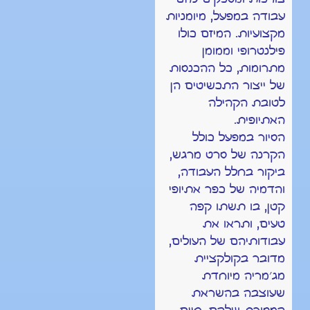
עבודה במפעל, מיומניות
מקצועיות. המיזם כולו
פילנטרופי וממומן
מתרומות, כל ההכנסות
של ייצור התכשיטים הן
לטובת הקהילה
האתיופית.
הסיור במפעל כולל
הקרנה של סרט מרגש,
ביקור בחלל העבודה,
והדמיה של כפר אתיופי
קטן, בו תשתו קפה
טעים, ותראו את
עבודותיהם של העולים,
מדובר בקולקציית
מג׳מריה מיוחדת
שעוצבה בהשראת