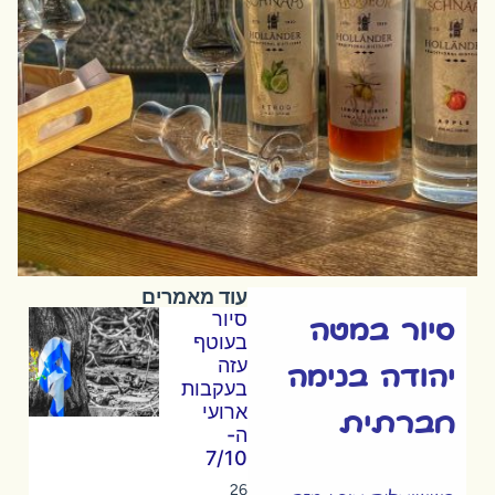
עוד מאמרים
סיור
סיור במטה
בעוטף
עזה
יהודה בנימה
בעקבות
ארועי
חברתית
ה-
7/10
26