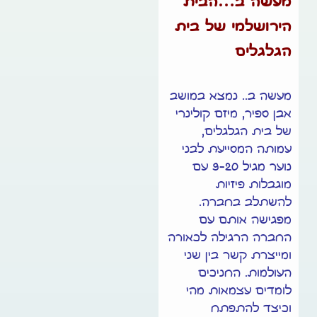
מעשה ב…הבית
הירושלמי של בית
הגלגלים
מעשה ב.. נמצא במושב
אבן ספיר, מיזם קולינרי
של בית הגלגלים,
עמותה המסייעת לבני
נוער מגיל 9-20 עם
מוגבלות פיזיות
להשתלב בחברה.
מפגישה אותם עם
החברה הרגילה לכאורה
ומייצרת קשר בין שני
העולמות. החניכים
לומדים עצמאות מהי
וכיצד להתפתח