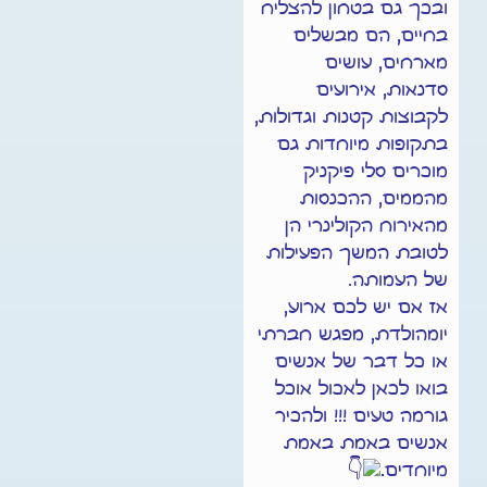
ובכך גם בטחון להצליח
בחיים, הם מבשלים
מארחים, עושים
סדנאות, אירועים
לקבוצות קטנות וגדולות,
בתקופות מיוחדות גם
מוכרים סלי פיקניק
מהממים,
ההכנסות
מהאירוח הקולינרי הן
לטובת המשך הפעילות
של העמותה.
אז אם יש לכם ארוע,
יומהולדת, מפגש חברתי
או כל דבר של אנשים
בואו לכאן לאכול אוכל
גורמה טעים !!! ולהכיר
אנשים באמת באמת
מיוחדים
.