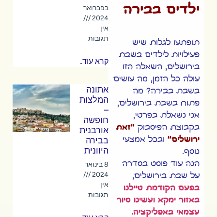
ילדים בבירה
בפברואר
2024
אין
תגובות
תופתעו לגלות שיש
פעילויות לילדים בשבת
קרא עוד..
בירושלים, השאלה הזו
עולה כל הזמן, מה עושים
אתונה
בשבת בבירה? מה
המלצות
פתוח בשבת בירושלים,
–
אני נשאלת בפרטי,
חופשה
בקבוצת הפיסבוק
"
זאת
אורבנית
ירושלים
"
ובכל אמצעי
בבירה
היוונית
נוסף.
הנה עוד פוסט בסדרה
8 בינואר
2024
על שבת בירושלים,
אין
בפעם הקודמת טיילנו
תגובות
באזור ימקא ועשינו סיור
עצמאי באפליקציה.