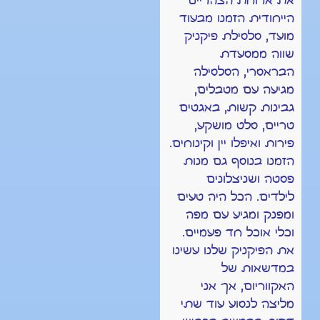
את ארוחת הצהריים
הייחודית הזמנו מבעוד
מועד, סלסילת פיקניק
שווה ממסעדת
הבראסרי, הסלסילה
מגיעה עם מטבלים,
גבינות קשות, באגטים
טריים, סלט מושקע,
פירות ואיפלו יין וקינוחים.
הזמנו בנוסף גם מנות
פסטה ושניצלונים
לילדים. הכל היה טעים
ומפנק ומגיע עם מפה
וכלי אוכל חד פעמיים.
את הפיקניק שלנו עשינו
במדשאות של
האקווריום, אך אני
מליצה לנסוע עוד שתי