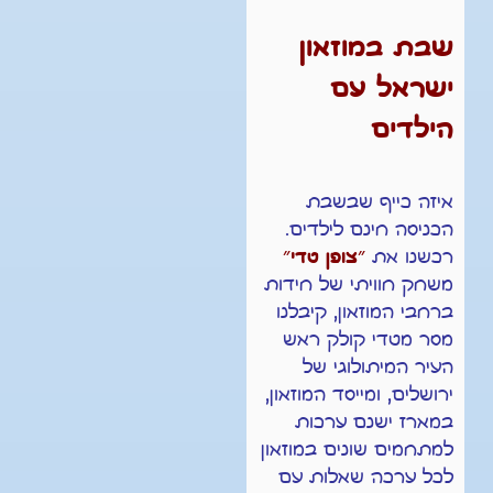
שבת במוזאון
ישראל עם
הילדים
איזה כייף שבשבת
הכניסה חינם לילדים.
רכשנו את
״צופן טדי״
משחק חוויתי של חידות
ברחבי המוזאון, קיבלנו
מסר מטדי קולק ראש
העיר המיתולוגי של
ירושלים, ומייסד המוזאון,
במארז ישנם ערכות
למתחמים שונים במוזאון
לכל ערכה שאלות עם