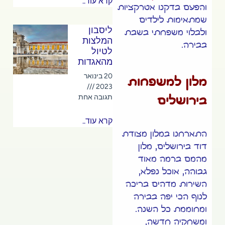
קרא עוד..
והפעם בדקנו אטרקציות
שמתאימות לילדים
ליסבון
ולבלוי משפחתי בשבת
המלצות
בבירה.
לטיול
מהאגדות
20 בינואר
מלון למשפחות
2023
תגובה אחת
בירושלים
קרא עוד..
התארחנו במלון מצודת
דוד בירושלים, מלון
מהמם ברמה מאוד
גבוהה, אוכל נפלא,
השירות מדהים בריכה
לנוף הכי יפה בבירה
ומחוממת כל השנה.
ומשחקיה חדשה,