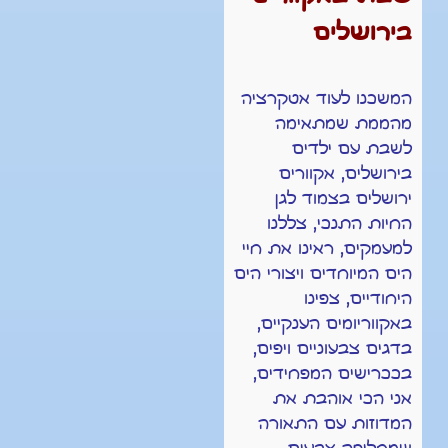
בירושלים
המשכנו לעוד אטקרציה
מהממת שמתאימה
לשבת עם ילדים
בירושלים, אקוורים
ירושלים בצמוד לגן
החיות התנכי, צללנו
למעמקים, ראינו את חיי
הים המיוחדים ויצורי הים
היחודיים, צפינו
באקווריומים הענקיים,
בדגים צבעוניים ויפים,
בככרישים המפחידים,
אני הכי אוהבת את
המדוזות עם התאורה