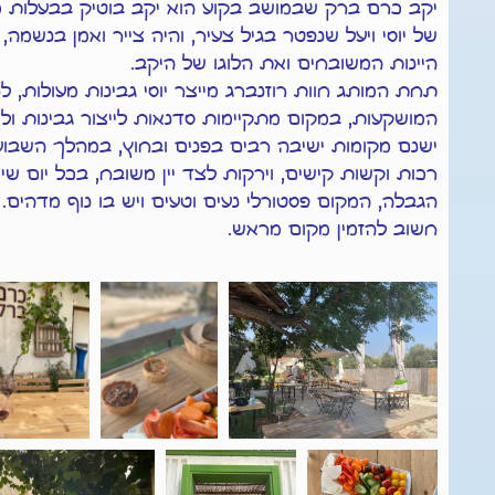
יקב כרם ברק שבמושב בקוע הוא יקב בוטיק בבעלות מ
של יוסי ויעל שנפטר בגיל צעיר, והיה צייר ואמן בנשמה
היינות המשובחים ואת הלוגו של היקב.
תחת המותג חוות רוזנברג מייצר יוסי גבינות מעולות, 
המושקעות, במקום מתקיימות סדנאות לייצור גבינות ו
ישנם מקומות ישיבה רבים בפנים ובחוץ, במהלך השבוע
רכות וקשות קישים, וירקות לצד יין משובח,
בכל יום שיש
הגבלה, המקום פסטורלי נעים וטעים ויש בו נוף מדהים.
חשוב להזמין מקום מראש.