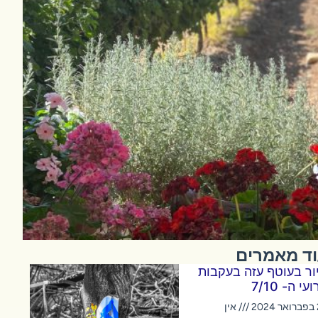
ד מאמרים
ור בעוטף עזה בעקבות
עי ה- 7/10
2
אין