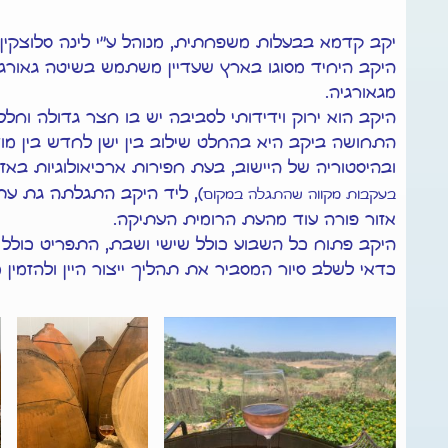
יקב קדמא בבעלות משפחתית, מנוהל ע"י לינה סלוצקין. 
היקב היחיד מסוגו בארץ שעדיין משתמש בשיטה גאורג
מגאורגיה.
היקב הוא ירוק וידידותי לסביבה יש בו חצר גדולה וחלל
התחושה ביקב היא בהחלט שילוב בין ישן לחדש בין מוד
ובהיסטוריה של היישוב, בעת חפירות ארכיאולוגיות באז
), ליד היקב התגלתה גת עת
בעקבות מקווה שהתגלה במקום
אזור פורה עוד מהעת הרומית העתיקה.
היקב פתוח כל השבוע כולל שישי ושבת, התפריט כולל מגו
כדאי לשלב סיור המסביר את תהליך ייצור היין ולהזמין