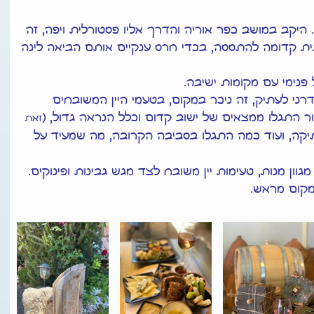
היקב במושב כפר אוריה והדרך אליו פסטורלית ויפה, זה
ית קדומה להתססה, בכדי חרס ענקיים אותם הביאה לינה
 פנימי עם מקומות ישיבה.
רני לעתיק, זה ניכר במקום, בטעמי היין המשובחים
ור התגלו ממצאים של ישוב קדום וכלל הנראה גדול, (
זאת
יקה, ועוד כמה התגלו בסביבה הקרובה, מה שמעיד על
ון מנות, טעימות יין משובח לצד מגש גבינות ופינוקים.
 מקום מראש.