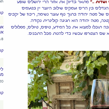
תג
ושדות .."
מתאר בדיוק את אזור הרי ירושלים שופע
גדלים בין הרים ועמקים שילוב היוצר יין בטעמים
קרא
ים של מטה יהודה בתוך נוף עוצר נשימה, ריכוז של יקבים
נה, מטה יהודה הוא חגיגה קולינרית נקודה.
את
בה תוכלו למצוא את כל המידע, טיפים, טיולים, מסלולים
או
א שם הצטרפו עכשיו כדי להנות מכל התכנים.
8 בינואר 2024
קרא
לי
מה
20 בינואר 23
קרא