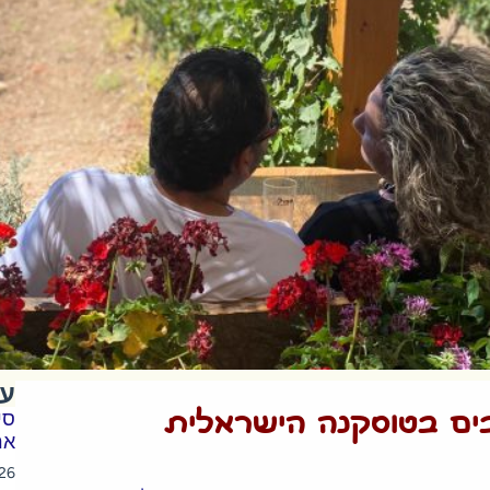
עו
בים בטוסקנה הישראלית
סי
ארו
26 בפברואר 024