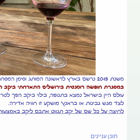
מ
שנת 2019 נרשם בארץ לראשונה המותג וסימן המסחר המייצג את האזור "
במסגרת חופשה רומנטית בירושלים התארחתי ביקב הי
עולם היין בישראל נמצא בתנופה, בילוי ביקב הפך לטרנד
לצד מגש גבינות או בראנץ' מושקע זו חוויה אדירה.
לחיצה על כל שם של יקב תנווט אתכם ליקב באמצעות 
תוכן עניינים