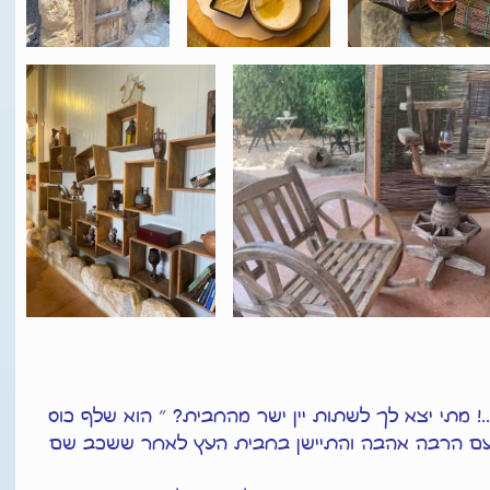
.! מתי יצא לך לשתות יין ישר מהחבית? ״ הוא שלף כוס
וחב לב, פטיט סירה מבציר 2018 שנעשה עם הרבה אהבה והתיישן בחבית העץ לאחר ששכב שם