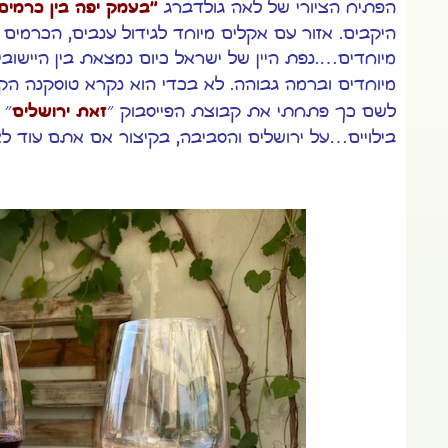
הפתיח הציורי של לאה גולדברג
"בעמק יפה בין כרמים 
היקבים. אזור עם אקלים מיוחד לגידול ענבים, הכרמים ה
מיוחדים….
נפת היין של ישראל כיום נמצאת בין היישוב
מיוחדים וברמה גבוהה. לא בכדי הוא נקרא טוסקנה הקט
לשם כך פתחתי את קבוצת הפייסבוק ״
זאת ירושלים
״ 
בילויים…על ירושלים והסביבה, בקיצור אם אתם עוד ל