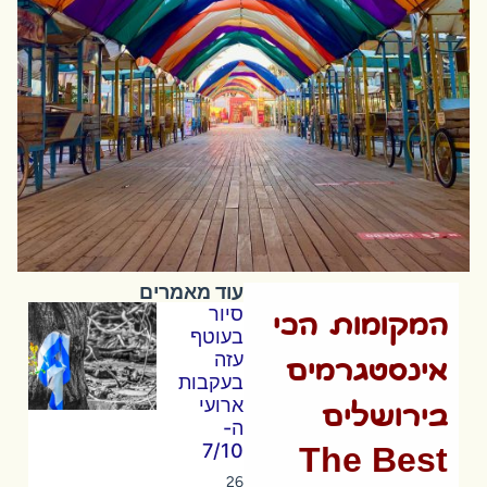
עוד מאמרים
סיור
המקומות הכי
בעוטף
עזה
אינסטגרמים
בעקבות
ארועי
בירושלים
ה-
7/10
The Best
26