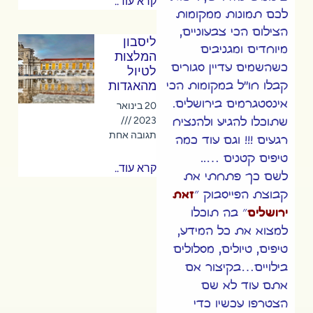
קרא עוד..
לכם תמונות ממקומות
הצילום הכי צבעוניים,
ליסבון
מיוחדים ומגניבים
המלצות
כשהשמים עדיין סגורים
לטיול
מהאגדות
קבלו חו"ל במקומות הכי
אינסטגרמים בירושלים.
20 בינואר
2023
שתוכלו להגיע ולהנציח
תגובה אחת
רגעים !!! וגם עוד כמה
טיפים קטנים …..
קרא עוד..
לשם כך פתחתי את
קבוצת הפייסבוק ״
זאת
ירושלים
״ בה תוכלו
למצוא את כל המידע,
טיפים, טיולים, מסלולים
בילויים…בקיצור אם
אתם עוד לא שם
הצטרפו עכשיו כדי