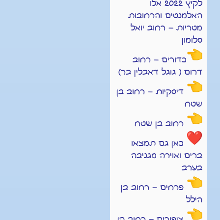
לקיץ 2022 אלו
האלמנטים והרחובות
מטריות – רחוב יואל
סלומון
כדורים – רחוב
דרום ( גוגל דאבלין בר)
דיסקיות – רחוב בן
שטח
רחוב בן שטח
כאן גם תמצאו
ברים ואוירה מגניבה
בערב
פרחים – רחוב בן
הילל
ציפורים – רחוב הן