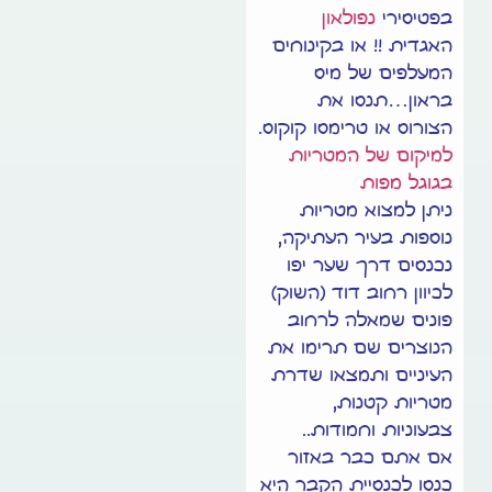
בפטיסירי
נפולאון
האגדית !! או בקינוחים
המעלפים של מיס
בראון…תנסו את
הצורוס או טרימסו קוקוס.
למיקום של המטריות
בגוגל מפות
ניתן למצוא מטריות
נוספות בעיר העתיקה,
נכנסים דרך שער יפו
לכיוון רחוב דוד (השוק)
פונים שמאלה לרחוב
הנוצרים שם תרימו את
העיניים ותמצאו שדרת
מטריות קטנות,
צבעוניות וחמודות..
אם אתם כבר באזור
כנסו לכנסיית הקבר היא