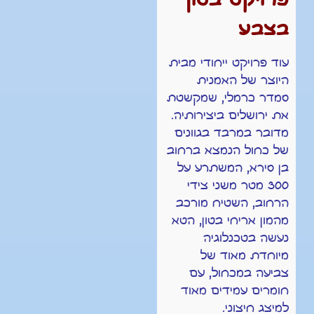
פרויקט בטון
בצבע
עוד פרויקט ייחודי מבית
היוצר של האמנית
סמדר כרמלי, שמקשטת
את ירושלים ביצירותיה.
מדובר במרבד בגוונים
של כחול הנמצא ברחוב
בן סירא, המשתרע על
300 מטר משני צידי
הרחוב, השטיח מורכב
מהמון אריחי בטון, הטא
נעשה בטכנלוגיה
מיוחדת מאוד של
צביעה במכחול, עם
חומרים עמידים מאוד
למיצג חיצוני.