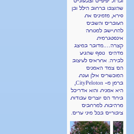
וברזל יפיפיים וצבעוניים
שהוצבו ברחוב הילל ובן
סירא, מזמינים את
העוברים והשבים
להתיישב למנוחה
אינסטגרמית
קצרה….מדובר במיצג
מדהים נוסף שהגיע
לבירה. אחראים לעיצוב
הם צמד האמנים
המוכשרים אילן וענת
ברמן מ- CityPeloton,
היא אמנית והוא אדריכל
ביחד הם יוצרים עבודות
מרהיבות למרחבים
ציבוריים בכל מיני ערים.