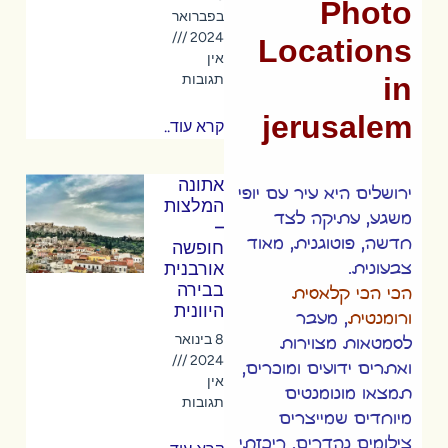
Photo
בפברואר
2024
Locations
אין
in
תגובות
jerusalem
קרא עוד..
אתונה
ירושלים היא עיר עם יופי
המלצות
משגע, עתיקה לצד
–
חדשה, פוטוגנית, מאוד
חופשה
אורבנית
צבעונית.
בבירה
הכי הכי קלאסית
היוונית
ורומנטית
, מעבר
8 בינואר
לסמטאות מצוירות
2024
ואתרים ידועים ומוכרים,
אין
תמצאו מונומנטים
תגובות
מיוחדים שמייצרים
צילומים נהדרים, ריכזתי