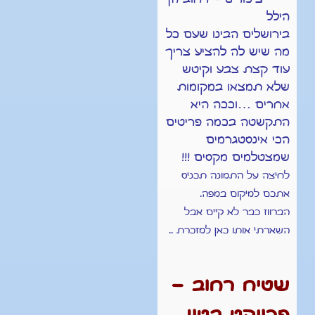
הילל
בירושלים הבינו שעם כל
מה שיש לה להציע צריך
עוד קצת צבע וקיטש
שלא תמצאו במקומות
אחרים …וככה היא
התקשטה בכמה פריטים
הכי אינסטגרמים
שמצטלמים מקסים !!!
לחיצה על התמונה תכניס
אתכם למיקום במפה.
הברווז כבר לא קיים אבל
השארתי אותו כאן למזכרת ..
שטיח רחוב –