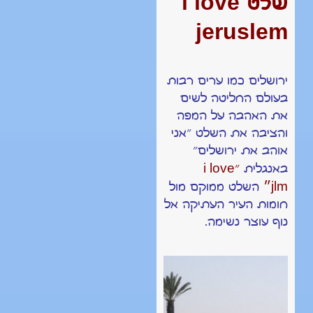
i love
שלט
jeruslem
ירושלים כמו ערים רבות
בעולם החליטה לשים
את האהבה על המפה
והציבה את השלט ״אני
אוהב את ירושלים״
i love
באנגלית
״
jlm
״
השלט ממוקם מול
חומות העיר העתיקה אל
נוף עוצר נשימה.